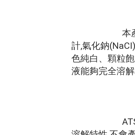
			本產品專為鈉型離子交換樹脂再生使用設
計,氣化鈉(NaC
色純白、顆粒飽
液能夠完全溶解
			ATS高效能軟化鹽錠高純度、無雜質、高
溶解特性,不會