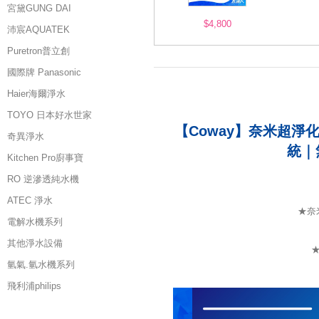
宮黛GUNG DAI
$4,800
沛宸AQUATEK
Puretron普立創
國際牌 Panasonic
Haier海爾淨水
TOYO 日本好水世家
【Coway】奈米超淨
奇異淨水
統｜
Kitchen Pro廚事寶
RO 逆滲透純水機
ATEC 淨水
★奈
電解水機系列
其他淨水設備
氫氣.氫水機系列
飛利浦philips