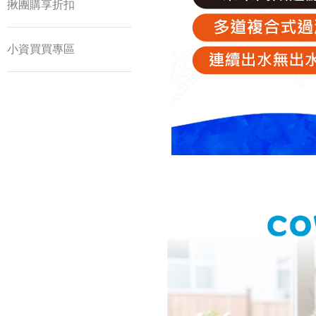
揪團購享折扣
小資買買專區