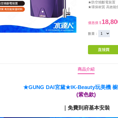
★防空燒斷電裝置
★環保材質 高效能
18,80
優惠價 $
數量：
商品介紹
★GUNG DAI宮黛★IK-Beauty玩美機
(紫色款)
｜免費到府基本安裝