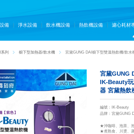
設備
淨水設備
飲水機設備
熱飲機設備
濾心耗材
I系列
櫥下型加熱器/飲水機
宮黛GUNG DAI櫥下型雙溫熱飲機/飲水機
宮黛GUNG
IK-Beau
器 宮黛熱
編號
：
IK-Beauty
品牌
：宮黛GUNG D
★沖咖啡、泡茶、泡
★煮熟食、川燙、蒸