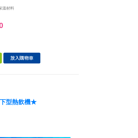
保溫材料
0
 櫥下型熱飲機★