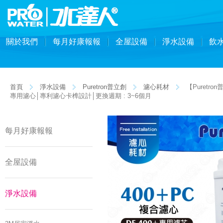
關於我們
每月好康報報
全屋設備
淨水設備
飲
首頁
淨水設備
Puretron普立創
濾心耗材
【Puretr
專用濾心│專利濾心卡榫設計│更換週期 : 3~6個月
每月好康報報
全屋設備
淨水設備