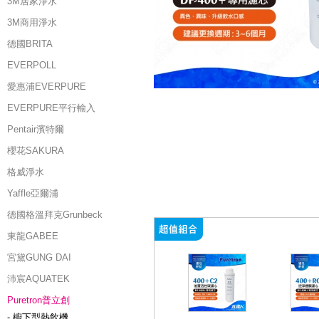
3M居家淨水
3M商用淨水
德國BRITA
EVERPOLL
愛惠浦EVERPURE
EVERPURE平行輸入
Pentair濱特爾
櫻花SAKURA
格威淨水
Yaffle亞爾浦
德國格溫拜克Grunbeck
東龍GABEE
宮黛GUNG DAI
沛宸AQUATEK
Puretron普立創
- 櫥下型熱飲機