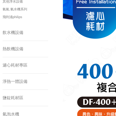
其他淨水設備
氫氣.氫水機系列
飛利浦philips
飲水機設備
熱飲機設備
濾心耗材專區
淨熱一體設備
鹽錠耗材區
氣泡水機