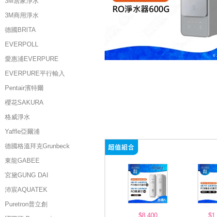
3M居家淨水
3M商用淨水
德國BRITA
EVERPOLL
愛惠浦EVERPURE
EVERPURE平行輸入
Pentair濱特爾
櫻花SAKURA
格威淨水
Yaffle亞爾浦
德國格溫拜克Grunbeck
東龍GABEE
宮黛GUNG DAI
沛宸AQUATEK
Puretron普立創
$8,400
$1