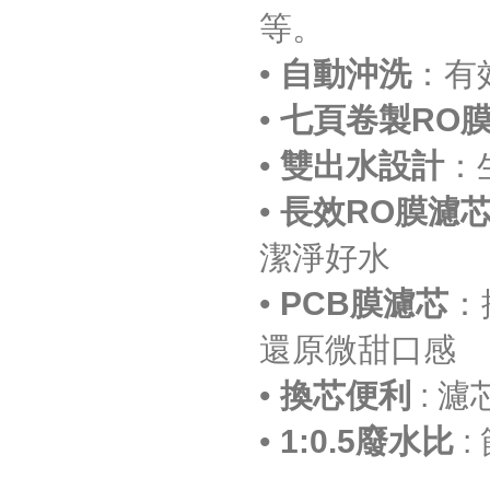
等。
•
自動沖洗
：有
•
七頁卷製RO
•
雙出水設計
：
•
長效RO膜濾
潔淨好水
•
PCB膜濾芯
：
還原微甜口感
•
換芯便利
: 濾
•
1:0.5廢水比
: