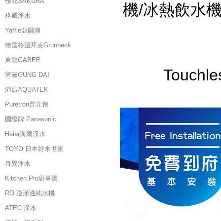
櫻花SAKURA
機/冰熱飲水
格威淨水
Yaffle亞爾浦
德國格溫拜克Grunbeck
東龍GABEE
Touc
宮黛GUNG DAI
沛宸AQUATEK
Puretron普立創
國際牌 Panasonic
Haier海爾淨水
TOYO 日本好水世家
奇異淨水
Kitchen Pro廚事寶
RO 逆滲透純水機
ATEC 淨水