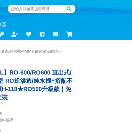
專區
RO逆滲透/純水機+搭配不鏽鋼單冷龍頭H-
L】RO-600/RO600 直出式/
型 RO逆滲透/純水機+搭配不
-118★RO500升級款｜免
安裝
8
L愛科濾淨