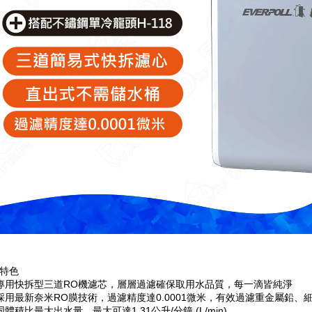
特色
專用快拆型三道RO機濾芯，層層過濾確保取用水品質，每一滴皆純淨
採用最新奈米RO膜技術，過濾精度達0.0001微米，有效過濾重金屬鉛
同體積比最大出水量，最大可達1.31公升/分鐘 (L/min)