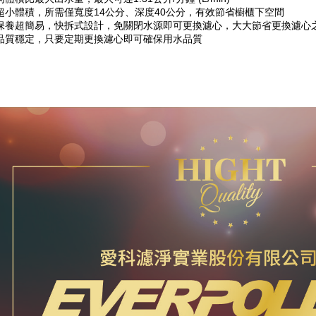
超小體積，所需僅寬度14公分、深度40公分，有效節省櫥櫃下空間
保養超簡易，快拆式設計，免關閉水源即可更換濾心，大大節省更換濾心
品質穩定，只要定期更換濾心即可確保用水品質