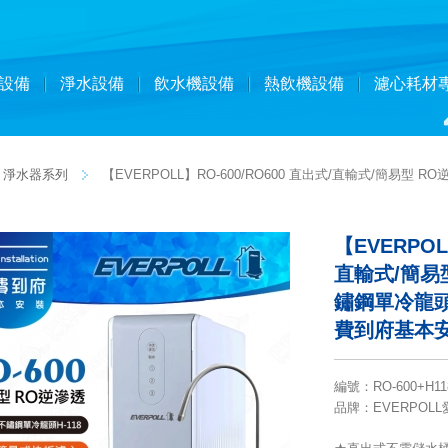
設備
淨水設備
飲水機設備
熱飲機設備
濾心耗材
淨水器系列
【EVERPOLL】RO-600/RO600 直出式/直輸式/簡易型 
【EVERPOL
直輸式/簡易
鏽鋼單冷龍頭H
費到府基本
編號
：
RO-600+H11
品牌
：EVERPOL