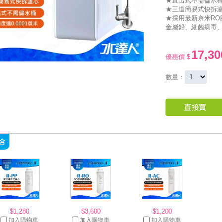
★直出式不需儲水
★三道簡易式快拆
★採用最新奈米RO
金屬鉛、細菌病毒
17,30
優惠價 $
數量：
$1,280
$3,600
$1,200
加入購物車
加入購物車
加入購物車