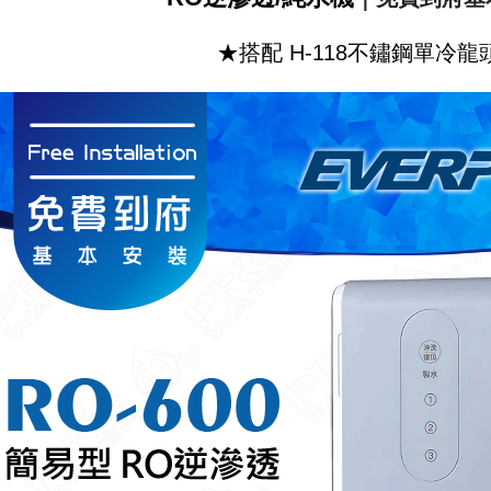
★搭配 H-118不鏽鋼單冷龍