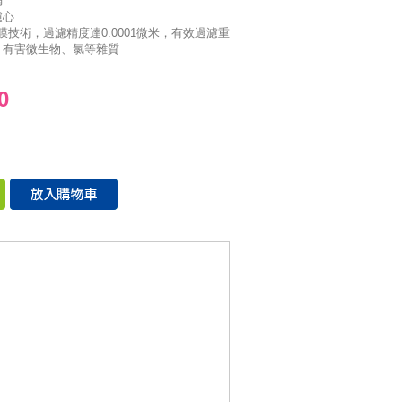
桶
濾心
膜技術，過濾精度達0.0001微米，有效過濾重
、有害微生物、氯等雜質
0