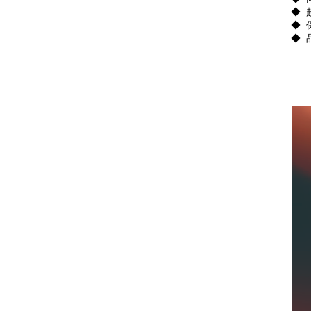
◆ 
◆ 
◆ 