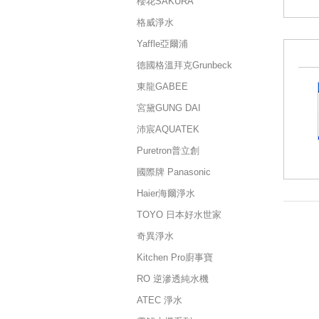
櫻花SAKURA
格威淨水
Yaffle亞爾浦
德國格溫拜克Grunbeck
東龍GABEE
宮黛GUNG DAI
沛宸AQUATEK
Puretron普立創
國際牌 Panasonic
Haier海爾淨水
TOYO 日本好水世家
奇異淨水
Kitchen Pro廚事寶
RO 逆滲透純水機
ATEC 淨水