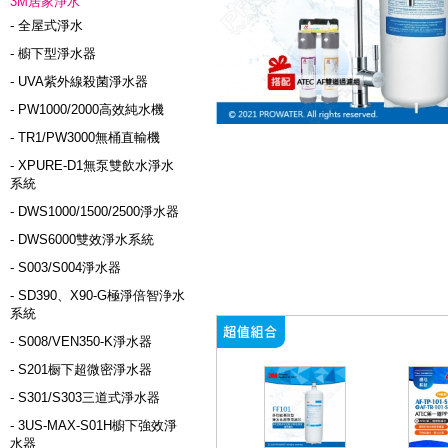
3M居家淨水
- 全屋式淨水
- 櫥下型淨水器
- UVA紫外線殺菌淨水器
- PW1000/2000高效純水機
- TR1/PW3000無桶直輸機
- XPURE-D1無泵雙飲水淨水
系統
- DWS1000/1500/2500淨水器
- DWS6000雙效淨水系統
- S003/S004淨水器
- SD390、X90-G極淨倍智浄水
系統
- S008/VEN350-K淨水器
- S201橱下超微密淨水器
- S301/S303三道式淨水器
- 3US-MAX-S01H櫥下強效淨
水器