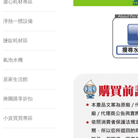
濾心耗材專區
淨熱一體設備
鹽錠耗材區
氣泡水機
居家生活館
揪團購享折扣
小資買買專區