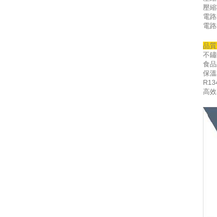
壓縮
電路
電路
品質
不鏽
食品
保溫
R1
高效