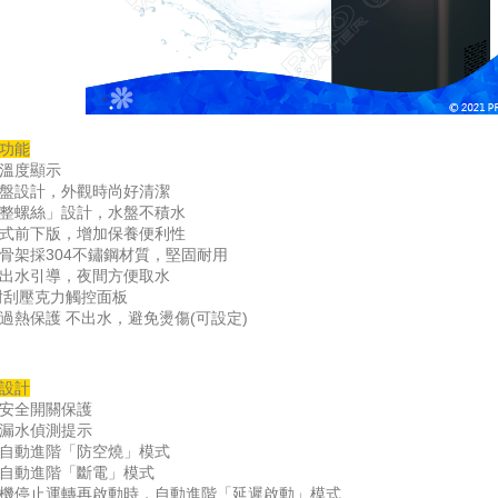
功能
溫度顯示
盤設計，外觀時尚好清潔
整螺絲」設計，水盤不積水
式前下版，增加保養便利性
骨架採304不鏽鋼材質，堅固耐用
出水引導，夜間方便取水
耐刮壓克力觸控面板
過熱保護 不出水，避免燙傷(可設定)
設計
安全開關保護
漏水偵測提示
自動進階「防空燒」模式
自動進階「斷電」模式
機停止運轉再啟動時，自動進階「延遲啟動」模式