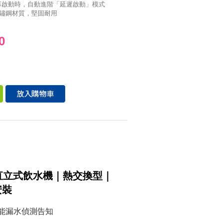
再啟動時，自動進階「延遲啟動」模式
不鏽鋼材質，堅固耐用
0
直立式飲水機｜熱交換型｜
安裝
能漏水偵測告知