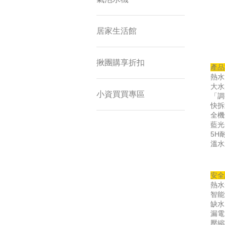
居家生活館
揪團購享折扣
產品
熱水
大水
小資買買專區
「調
快拆
全機
藍光
5H
溫水
安全
熱水
智能
缺水
漏電
壓縮