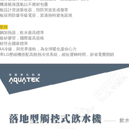
機過載保護氣以不燃材包覆
板設計突波吸收器，預防突波造成傷害
板採用防爆等級電容，當過熱時避免延燒
堅持
鋼加熱器，飲水最高標準
級矽膠管，國際最高規格
材符合國家標準
34A冷媒，與世界接軌，為全球暖化盡份心力
率LG壓縮機搭配高散熱冷排系統，縮短運轉時間，節省電費開銷