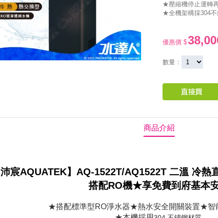
★壓縮機停止運轉
★全機架構採304
38,00
優惠價 $
數量：
商品介紹
沛宸AQUATEK】
AQ-1522T/
AQ1522T
二溫 冷熱
搭配RO機★享免費到府基本
★搭配標準型RO淨水器★熱水安全開關裝置
★智
★本機採用
304 不鏽鋼材質