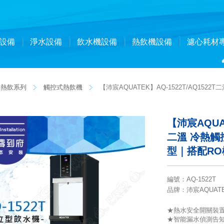
設備
淨水設備
飲水機設備
熱飲機設備
濾心耗材
K熱飲系列
觸控式熱飲機
【沛宸AQUATEK】AQ-1522T/AQ152
【沛宸AQUAT
二溫 冷熱觸
型｜搭配R
編號
：
AQ-1522T
品牌
：沛宸AQUAT
★熱水安全開關裝
★智能漏水偵測告