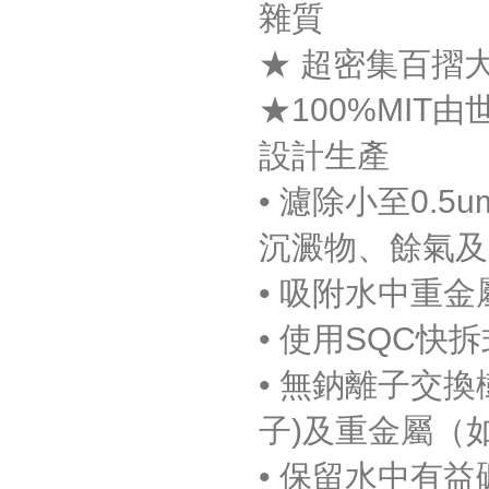
雜質
★
超密集百摺大
★
100%MIT由
設計生產
• 濾除小至0.
沉澱物、餘氣及
• 吸附水中重
• 使用SQC
• 無鈉離子交
子)及重金屬（
• 保留水中有