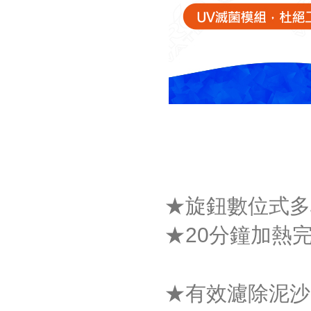
★旋鈕數位式多
★20分鐘加熱
★
有效濾除泥沙