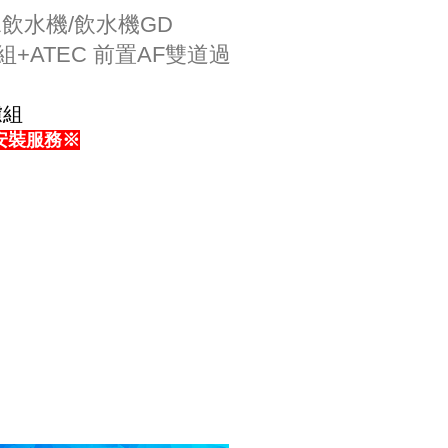
水飲水機/飲水機GD
組+ATEC 前置AF雙道過
濾組
安裝服務
※