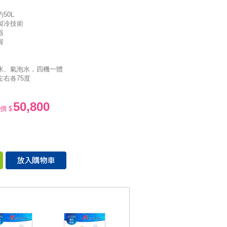
50L
製冷技術
器
醒
水、氣泡水，四機一體
左右各75度
50,800
價 $