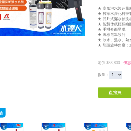
★ 高氣泡水製造量約
★ 獨家水淨化科技
★ 晶片式漏水偵測
★ 智慧休眠輕觸喚
★ 手機介面呈現
★ 圖標選單設計
★ 冰水、溫水、熱
★ 龍頭旋轉角度：
定價 $53,800
優惠
數量：