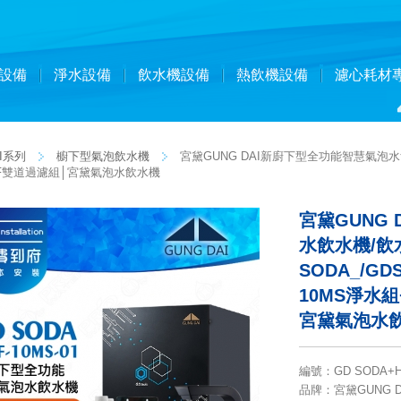
設備
淨水設備
飲水機設備
熱飲機設備
濾心耗材
I系列
櫥下型氣泡飲水機
宮黛GUNG DAI新廚下型全功能智慧氣泡水飲
置AF雙道過濾組│宮黛氣泡水飲水機
宮黛GUNG
水飲水機/飲
SODA_/G
10MS淨水組
宮黛氣泡水
編號
：
GD SODA+
品牌
：宮黛GUNG D