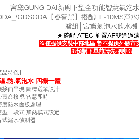
宮黛GUNG DAI新廚下型全功能智慧氣泡
ODA_/GDSODA【睿智黑】搭配HF-10MS淨水
濾組│宮黛氣泡水飲水機
★搭配 ATEC 前置AF雙道過
※僅提供安裝中部地區 暫不提供外縣市
※
預購下單前請先聊聊
※
產品特色】
.溫.熱.氣泡水 四機一體
機接面呈現 圖標選單設計
心壽命檢視 智慧即時
密度防水面板處理
慧型三段式 加熱模式設定
片式漏水偵測器