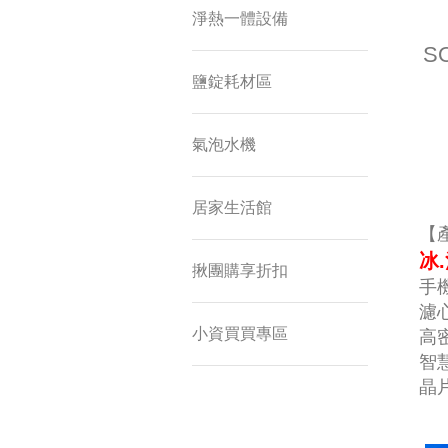
淨熱一體設備
S
鹽錠耗材區
氣泡水機
居家生活館
【
冰
揪團購享折扣
手
濾
小資買買專區
高
智
晶