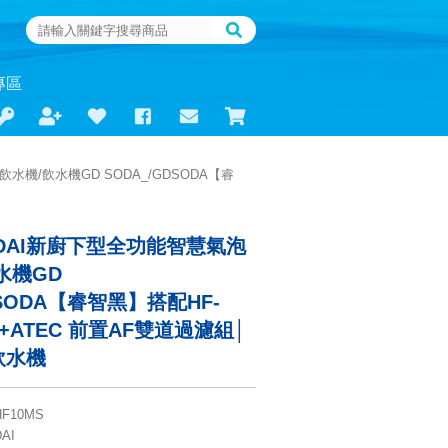
專區
水機/飲水機GD SODA_/GDSODA【睿
 DAI新廚下型全功能智慧氣泡
水機GD
DSODA【睿智黑】搭配HF-
+ATEC 前置AF雙道過濾組│
飲水機
HF10MS
AI