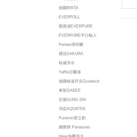
德國BRITA
EVERPOLL
愛惠浦EVERPURE
EVERPURE平行輸入
Pentair濱特爾
櫻花SAKURA
格威淨水
Yaffle亞爾浦
德國格溫拜克Grunbeck
東龍GABEE
宮黛GUNG DAI
沛宸AQUATEK
Puretron普立創
國際牌 Panasonic
Haier海爾淨水