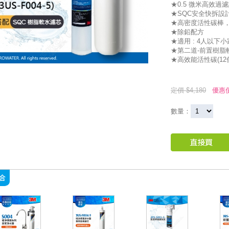
★0.5 微米高效過
★SQC安全快拆設
★高密度活性碳棒
★除鉛配方
★適用 : 4人以下
★第二道-前置樹脂軟
★高效能活性碳(12
定價 $4,180
優惠價
數量：