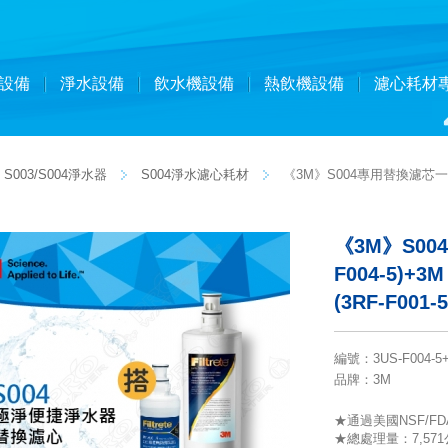
設備
淨水設備
飲水機設備
熱飲機設備
濾心耗材
S003/S004淨水器
S004淨水濾心耗材
《3M》S004專用替換濾芯一入(
《3M》S00
F004-5)
(3RF-F001
編號
：
3US-F004-5+
品牌
：3M
★通過美國NSF/FD
★總處理量：7,57