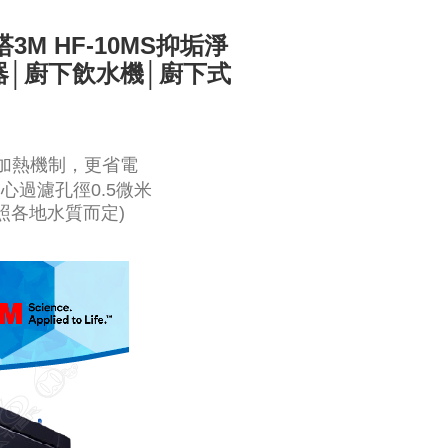
3M HF-10MS抑垢淨
熱器│廚下飲水機│廚下式
頻加熱機制，更省電
濾心過濾孔徑0.5微米
依照各地水質而定)