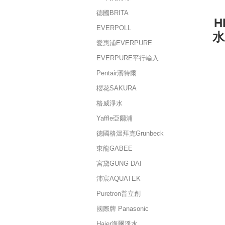
德國BRITA
H
EVERPOLL
水
愛惠浦EVERPURE
EVERPURE平行輸入
Pentair濱特爾
櫻花SAKURA
格威淨水
Yaffle亞爾浦
德國格溫拜克Grunbeck
東龍GABEE
宮黛GUNG DAI
沛宸AQUATEK
Puretron普立創
國際牌 Panasonic
Haier海爾淨水