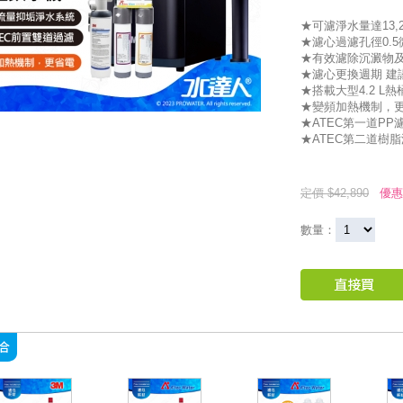
★可濾淨水量達13,
★濾心過濾孔徑0.5
★有效濾除沉澱物
★濾心更換週期 建議
★搭載大型4.2 L
★變頻加熱機制，
★ATEC第一道PP濾心
★ATEC第二道樹脂濾
定價 $42,890
優惠
數量：