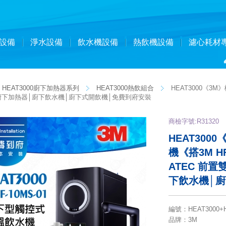
設備
淨水設備
飲水機設備
熱飲機設備
濾心耗材
HEAT3000廚下加熱器系列
HEAT3000熱飲組合
HEAT3000《3M
》廚下加熱器│廚下飲水機│廚下式開飲機│免費到府安裝
商檢字號:R31320
HEAT30
機《搭3M H
ATEC 前
下飲水機│
編號
：
HEAT3000+
品牌
：3M