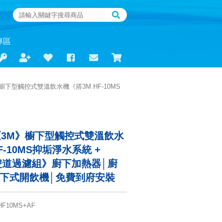
專區
》櫥下型觸控式雙溫飲水機《搭3M HF-10MS
00《3M》櫥下型觸控式雙溫飲水
F-10MS抑垢淨水系統 +
置雙道過濾組》廚下加熱器│廚
廚下式開飲機│免費到府安裝
HF10MS+AF