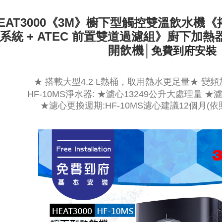
EAT3000《3M》櫥下型觸控雙溫飲水機《搭
系統 + ATEC 前置雙道過濾組》廚下加
開飲機
│
免費到府安裝
★ 搭載大型4.2 L熱桶，取用熱水更足量★ 變
HF-10MS淨水器: ★濾心13249公升大處理量 ★
★濾心更換週期:
HF-10MS濾心建議12個月(