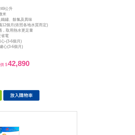
249公升
微米
及鐵鏽、餘氯及異味
12個月(依照各地水質而定)
熱桶，取用熱水更足量
更省電
-(3-6個月)
心(3-6個月)
42,890
價 $