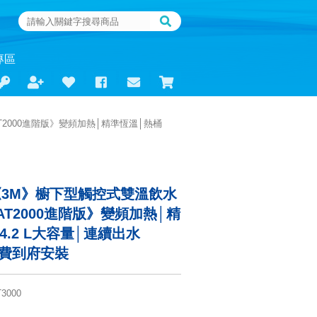
專區
T2000進階版》變頻加熱│精準恆溫│熱桶
00《3M》櫥下型觸控式雙溫飲水
AT2000進階版》變頻加熱│精
4.2 L大容量│連續出水
│免費到府安裝
3000