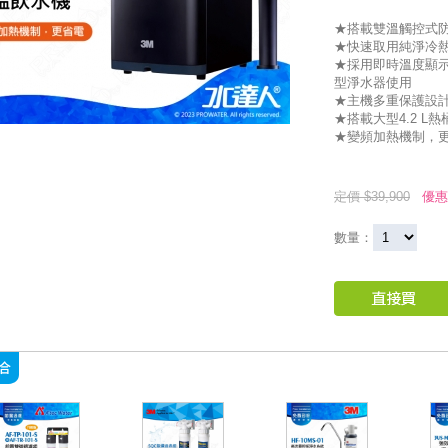
★搭載雙溫觸控式
★快速取用純淨冷
★採用即時溫度顯
型淨水器使用
★主機多重保護設
★搭載大型4.2 L
★變頻加熱機制，
定價 $39,900
優惠
數量：