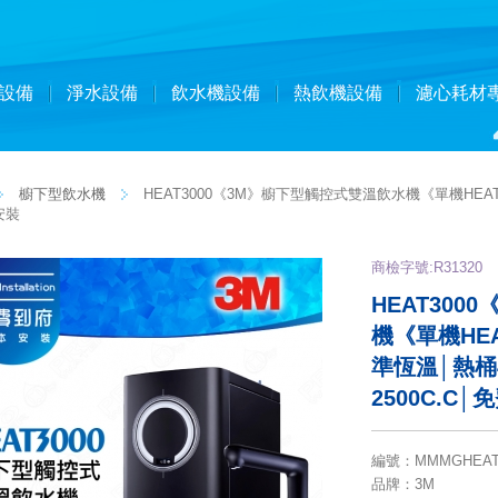
設備
淨水設備
飲水機設備
熱飲機設備
濾心耗材
櫥下型飲水機
HEAT3000《3M》櫥下型觸控式雙溫飲水機《單機HEA
安裝
商檢字號:R31320
HEAT30
機《單機HE
準恆溫│熱桶
2500C.C
編號
：
MMMGHEAT
品牌
：3M