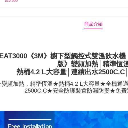
$28,800
商品介紹
EAT3000《3M》櫥下型觸控式雙溫飲水機《
版》變頻加熱│精準恆
熱桶4.2 L大容量│連續出水2500C.
★變頻加熱，精準恆溫★熱桶4.2 L大容量★全機通
2500C.C★安全防護裝置防漏防燙★免