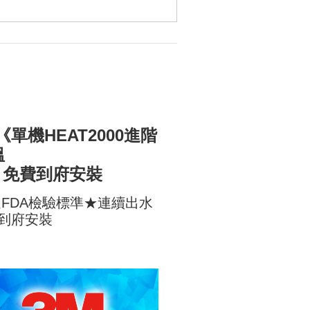
單機HEAT2000進階
溫
C│免費到府安裝
過FDA檢驗標準★連續出水
費到府安裝
thx u