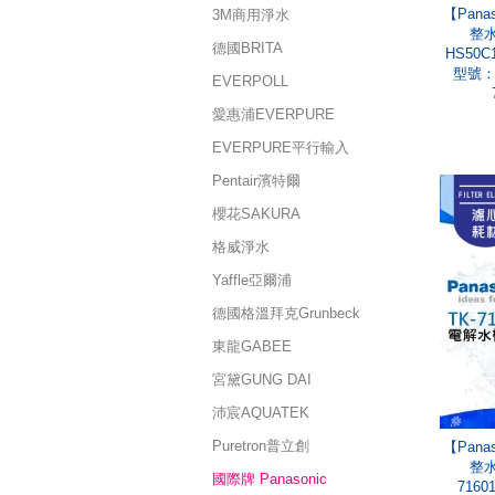
【Pan
3M商用淨水
整水
德國BRITA
HS50C
型號：P
EVERPOLL
愛惠浦EVERPURE
EVERPURE平行輸入
Pentair濱特爾
櫻花SAKURA
格威淨水
Yaffle亞爾浦
德國格溫拜克Grunbeck
東龍GABEE
宮黛GUNG DAI
沛宸AQUATEK
Puretron普立創
【Pan
整水
國際牌 Panasonic
7160