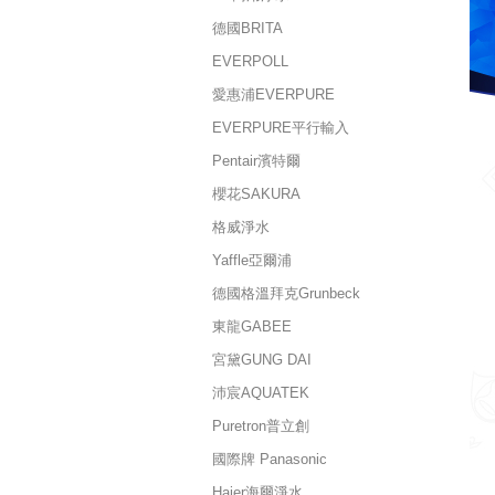
德國BRITA
EVERPOLL
愛惠浦EVERPURE
EVERPURE平行輸入
Pentair濱特爾
櫻花SAKURA
格威淨水
Yaffle亞爾浦
德國格溫拜克Grunbeck
東龍GABEE
宮黛GUNG DAI
沛宸AQUATEK
Puretron普立創
國際牌 Panasonic
Haier海爾淨水