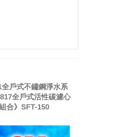
801全戶式不鏽鋼淨水系
AP817全戶式活性碳濾心
》SFT-150