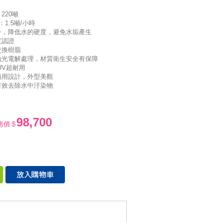
220噸
：1.5噸/小時
子，降低水的硬度，避免水垢產生
度認證
交換樹脂
拋光電解處理，材質衛生安全有保障
UV超耐用
兩用設計，外型美觀
有效去除水中汙染物
98,700
惠價 $