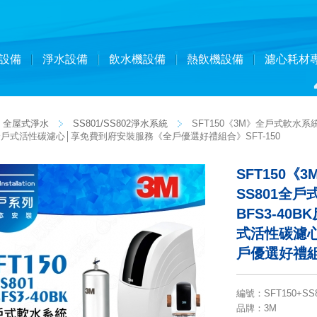
設備
淨水設備
飲水機設備
熱飲機設備
濾心耗材
全屋式淨水
SS801/SS802淨水系統
SFT150《3M》全戶式軟水系
817全戶式活性碳濾心│享免費到府安裝服務《全戶優選好禮組合》SFT-150
SFT150
SS801全
BFS3-40
式活性碳濾
戶優選好禮組合
編號
：
SFT150+SS
品牌
：3M