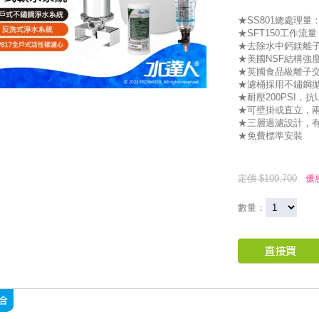
★SS801總處理量：
★SFT150工作流量
★去除水中鈣鎂離
★美國NSF結構強
★英國食品級離子
★濾桶採用不鏽鋼
★耐壓200PSI，抗
★可壁掛或直立，
★三層過濾設計，
★免費標準安裝
定價 $109,700
優
數量：