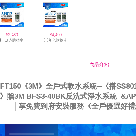
$2,480
$4,490
加入購物車
加入購物車
商品介紹
SFT150《3M》全戶式軟水系統─《搭SS
》贈3M BFS3-40BK反洗式淨水系統 &
│享免費到府安裝服務《全戶優選好禮組合