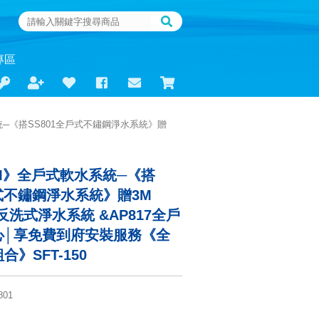
專區
統─《搭SS801全戶式不鏽鋼淨水系統》贈
《3M》全戶式軟水系統─《搭
戶式不鏽鋼淨水系統》贈3M
BK反洗式淨水系統 &AP817全戶
心│享免費到府安裝服務《全
》SFT-150
801