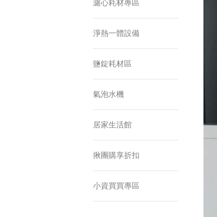
濾心耗材專區
淨熱一體設備
鹽錠耗材區
氣泡水機
居家生活館
揪團購享折扣
小資買買專區