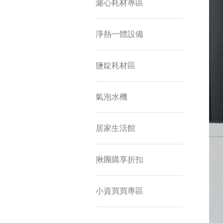
濾心耗材專區
淨熱一體設備
鹽錠耗材區
氣泡水機
居家生活館
揪團購享折扣
小資買買專區