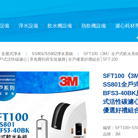
設備
淨水設備
飲水機設備
熱飲機設備
濾心耗材
全屋式淨水
SS801/SS802淨水系統
SFT100《3M》全戶式軟水系
17全戶式活性碳濾心│享免費到府安裝服務│全戶優選好禮組合│SFT-100
SFT100
SS801全
BFS3-40
式活性碳濾
優選好禮組合│
編號
：
SFT100+SS
品牌
：3M