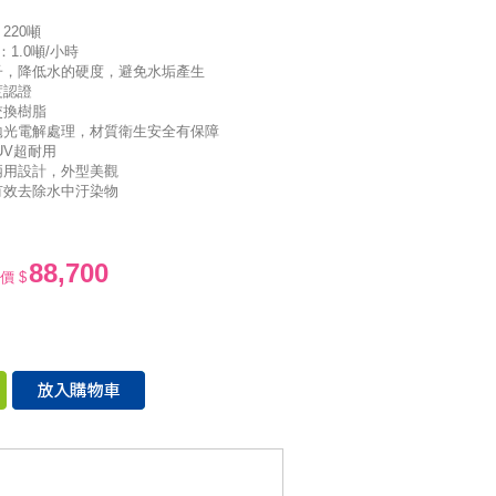
220噸
：1.0噸/小時
子，降低水的硬度，避免水垢產生
度認證
交換樹脂
拋光電解處理，材質衛生安全有保障
UV超耐用
兩用設計，外型美觀
有效去除水中汙染物
88,700
價 $