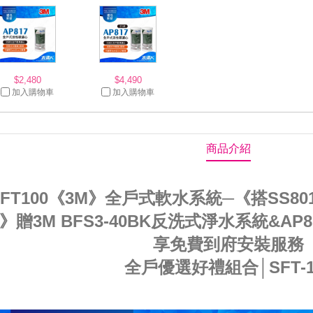
$2,480
$4,490
加入購物車
加入購物車
商品介紹
SFT100《3M》全戶式軟水系統─《搭SS
》贈3M BFS3-40BK反洗式淨水系統&A
享免費到府安裝服務
全戶優選好禮組合│SFT-1