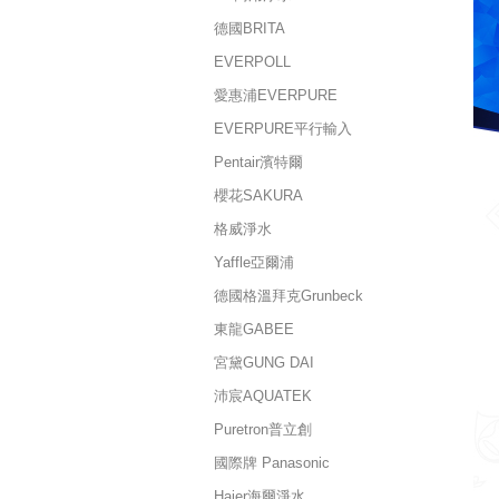
德國BRITA
EVERPOLL
愛惠浦EVERPURE
EVERPURE平行輸入
Pentair濱特爾
櫻花SAKURA
格威淨水
Yaffle亞爾浦
德國格溫拜克Grunbeck
東龍GABEE
宮黛GUNG DAI
沛宸AQUATEK
Puretron普立創
國際牌 Panasonic
Haier海爾淨水