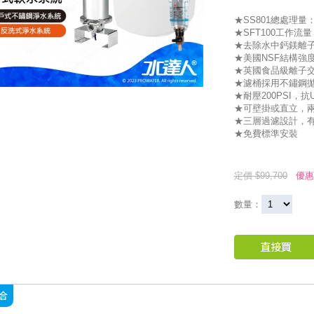
★SS801總處理量：
★SFT100工作流量
★去除水中鈣鎂離
★美國NSF結構強
★英國食品級離子
★濾桶採用不鏽鋼
★耐壓200PSI，抗
★可壁掛或直立，
★三層過濾設計，
★免費標準安裝
定價 $99,700
優惠
數量：