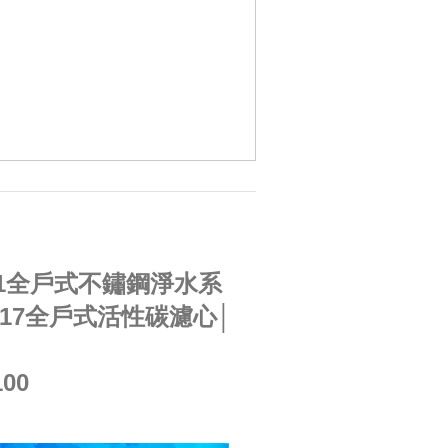
801全戶式不鏽鋼淨水系
P817全戶式活性碳濾心│
00