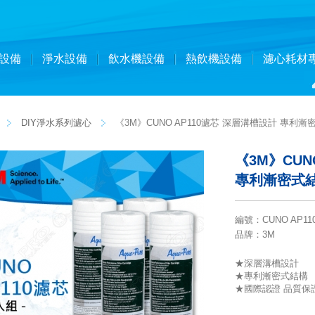
設備
淨水設備
飲水機設備
熱飲機設備
濾心耗材
DIY淨水系列濾心
《3M》CUNO AP110濾芯 深層溝槽設計 專利漸密
《3M》CUN
專利漸密式結構
編號
：
CUNO AP11
品牌
：3M
★深層溝槽設計
★專利漸密式結構
★國際認證 品質保