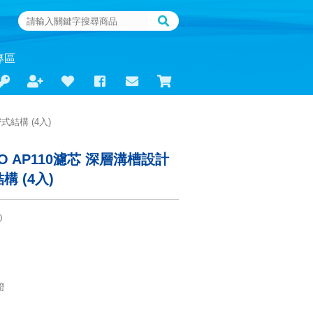
專區
式結構 (4入)
O AP110濾芯 深層溝槽設計
 (4入)
0
證