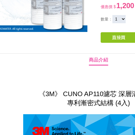
1,200
優惠價 $
數量：
商品介紹
《3M》
CUNO AP110濾芯 深
專利漸密式結構 (4入)