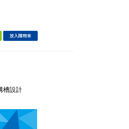
層溝槽設計