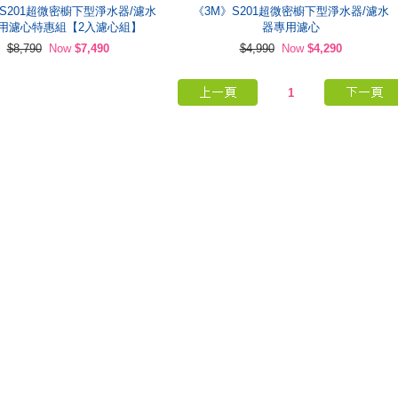
S201超微密櫥下型淨水器/濾水
《3M》S201超微密櫥下型淨水器/濾水
用濾心特惠組【2入濾心組】
器專用濾心
$8,790
Now
$7,490
$4,990
Now
$4,290
1