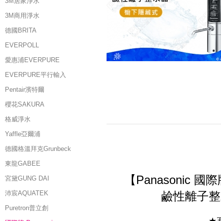
3M居家淨水
3M商用淨水
德國BRITA
EVERPOLL
愛惠浦EVERPURE
EVERPURE平行輸入
Pentair濱特爾
櫻花SAKURA
格威淨水
Yaffle亞爾浦
德國格溫拜克Grunbeck
東龍GABEE
【
Panasonic 
宮黛GUNG DAI
沛宸AQUATEK
鹼性離子整
Puretron普立創
★