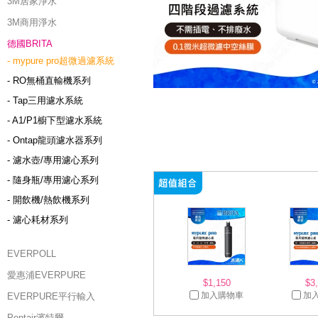
3M居家淨水
3M商用淨水
德國BRITA
- mypure pro超微過濾系統
- RO無桶直輸機系列
- Tap三用濾水系統
- A1/P1櫥下型濾水系統
- Ontap龍頭濾水器系列
- 濾水壺/專用濾心系列
- 隨身瓶/專用濾心系列
- 開飲機/熱飲機系列
- 濾心耗材系列
EVERPOLL
愛惠浦EVERPURE
$1,150
$3
加入購物車
加
EVERPURE平行輸入
Pentair濱特爾