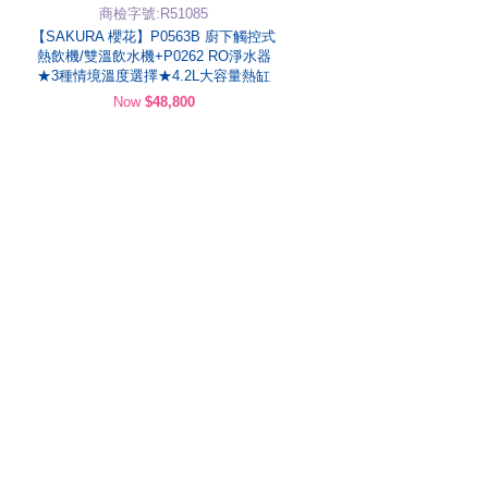
商檢字號:R51085
【SAKURA 櫻花】P0563B 廚下觸控式
熱飲機/雙溫飲水機+P0262 RO淨水器
★3種情境溫度選擇★4.2L大容量熱缸
Now
$48,800