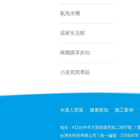
氣泡水機
居家生活館
揪團購享折扣
小資買買專區
水達人部落
健康新知
施工案例
地址：
412台中市大里區德芳路二段67號
/
電
台灣水科技有限公司 / 統一編號：27916478