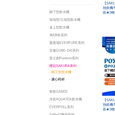
【SAK
熱飲機/
櫥下型飲水機
器★3種
落地型/立地型飲水機
桌上型飲水機
3M淨飲系列
愛惠浦EVERPURE系列
宮黛GUNG DAI系列
普立創Puretron系列
櫻花SAKURA系列
- 櫥下型飲水機
- 濾心耗材
東龍GABEE
沛宸AQUATEK飲水機
【SAK
熱飲機/
EVERPOLL系列
器★3種
Yaffle亞爾浦系列