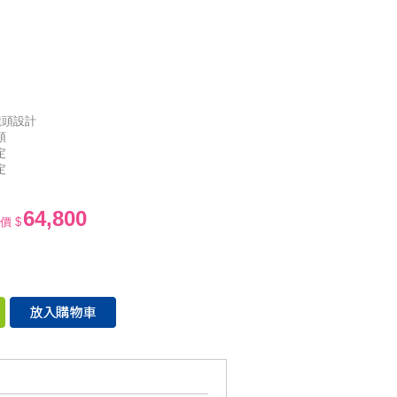
龍頭設計
頭
定
定
64,800
價 $