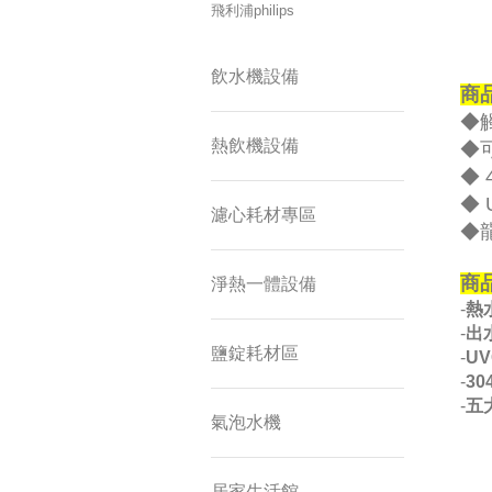
飛利浦philips
飲水機設備
商
◆
熱飲機設備
◆
◆
◆ 
濾心耗材專區
◆
商
淨熱一體設備
-
熱
-
出
鹽錠耗材區
-
U
-
3
-
五
氣泡水機
居家生活館