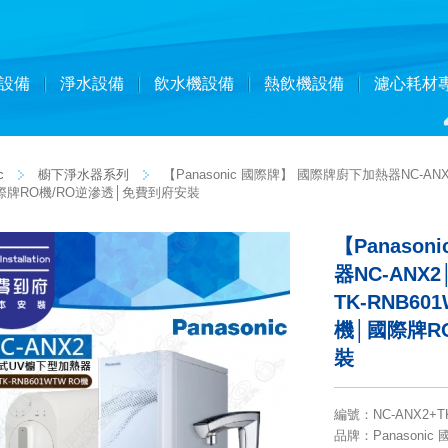
設備
淨水設備
飲水機設備
熱飲機設備
濾心耗材
c
櫥下淨水器系列
【Panasonic 國際牌】 國際牌廚下加熱器NC-A
際牌RO機/RO逆滲透│免費到府安裝
【Panaso
器NC-AN
TK-RNB6
機│國際牌R
裝
編號
：
NC-ANX2+T
品牌
：Panasonic