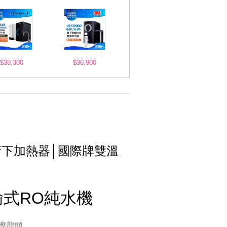
$38,300
$36,900
廚下加熱器│國際牌雙溫
輸式RO純水機
應龍頭