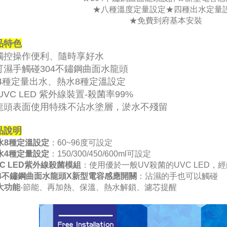
★八種溫度定量設定★四種出水定量
★免費到府基本安裝
品特色
觸控操作便利、隨時享好水
可濕手觸碰304不鏽鋼曲面水龍頭
 4種定量出水、熱水8種定溫設定
UVC LED 紫外線裝置-殺菌率99%
龍頭表面使用特殊不沾水塗層，淤水不殘留
品說明
水8種定溫設定
：60~96度可設定
水4種定量設定
：150/300/450/600ml可設定
VC LED紫外線殺菌模組
：使用優於一般UV殺菌的UVC LED，經
04不鏽鋼曲面水龍頭X新型電容感應開關
：沾濕的手也可以觸碰
大功能
-節能、再加熱、保溫、熱水解鎖、濾芯提醒