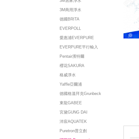
3M居家淨水
3M商用淨水
德國BRITA
EVERPOLL
愛惠浦EVERPURE
EVERPURE平行輸入
Pentair濱特爾
櫻花SAKURA
格威淨水
Yaffle亞爾浦
德國格溫拜克Grunbeck
東龍GABEE
宮黛GUNG DAI
沛宸AQUATEK
Puretron普立創