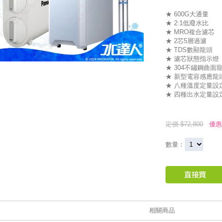
★ 600G大通量
★ 2:1低廢水比
★ MRO複合濾芯
★ 2芯5層過濾
★ TDS數顯龍頭
★ 濾芯狀態指示燈
★ 304不鏽鋼曲面
★ 新型電容感應龍
★ 八種溫度定量設
★ 四種出水定量設
定價 $72,800
優惠
數量：
相關商品