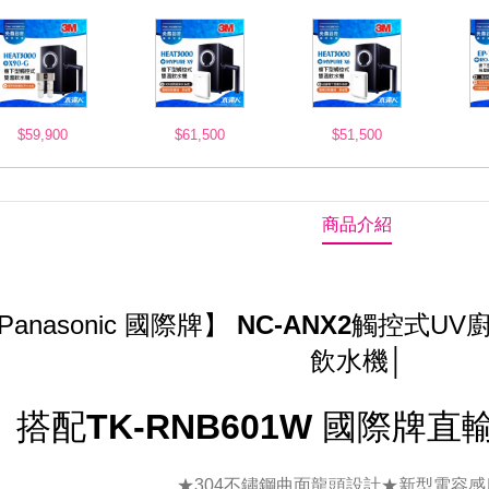
$59,900
$61,500
$51,500
商品介紹
Panasonic 國際牌】
NC-ANX2
觸控式UV
飲水機│
搭配
TK-RNB601W
國際牌直
★304不鏽鋼曲面龍頭設計★新型電容感