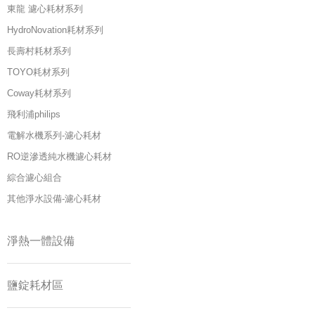
東龍 濾心耗材系列
HydroNovation耗材系列
長壽村耗材系列
TOYO耗材系列
Coway耗材系列
飛利浦philips
電解水機系列-濾心耗材
RO逆滲透純水機濾心耗材
綜合濾心組合
其他淨水設備-濾心耗材
淨熱一體設備
鹽錠耗材區