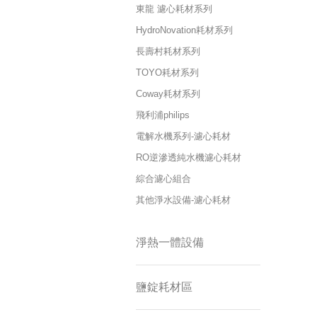
東龍 濾心耗材系列
HydroNovation耗材系列
長壽村耗材系列
TOYO耗材系列
Coway耗材系列
飛利浦philips
電解水機系列-濾心耗材
RO逆滲透純水機濾心耗材
綜合濾心組合
其他淨水設備-濾心耗材
淨熱一體設備
鹽錠耗材區