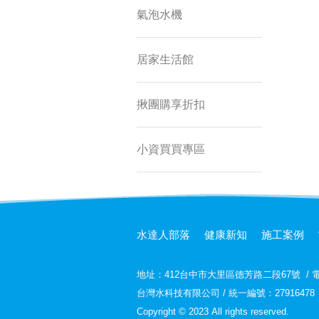
氣泡水機
居家生活館
揪團購享折扣
小資買買專區
水達人部落
健康新知
施工案例
地址：
412台中市大里區德芳路二段67號
/
電
台灣水科技有限公司 / 統一編號：27916478
Copyright © 2023 All rights reserved.