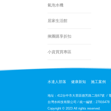
氣泡水機
居家生活館
揪團購享折扣
小資買買專區
水達人部落
健康新知
施工案例
地址：
412台中市大里區德芳路二段67號
/
電
台灣水科技有限公司 / 統一編號：27916478
Copyright © 2023 All rights reserved.