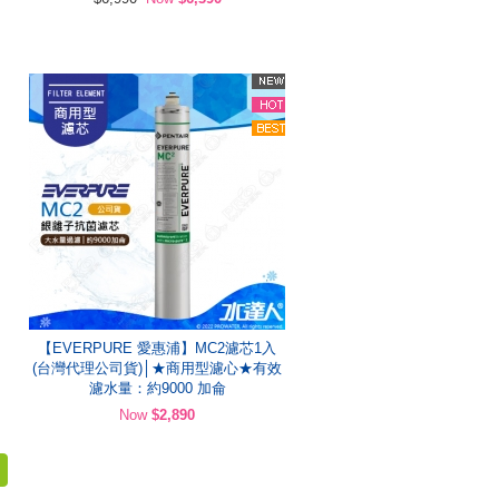
【EVERPURE 愛惠浦】MC2濾芯1入
(台灣代理公司貨)│★商用型濾心★有效
濾水量：約9000 加侖
Now
$2,890