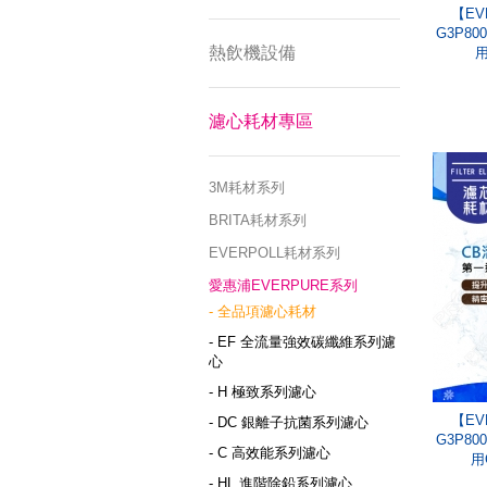
【EV
G3P8
熱飲機設備
用
濾心耗材專區
3M耗材系列
BRITA耗材系列
EVERPOLL耗材系列
愛惠浦EVERPURE系列
- 全品項濾心耗材
- EF 全流量強效碳纖維系列濾
心
- H 極致系列濾心
【EV
- DC 銀離子抗菌系列濾心
G3P8
- C 高效能系列濾心
用
- HL 進階除鉛系列濾心