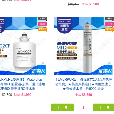
$10,370
Now
$9,900
RPURE愛惠浦】 Waterdrop
【EVERPURE】MH2濾芯1入(台灣代理
00專用CF前置濾芯(第一道)│適用
公司貨)│★美國原裝進口★商用型濾心
G2P600 愛惠浦RO淨水器
★有效濾水量：約9000 加侖
$2,390
Now
$1,990
Now
$3,690
1