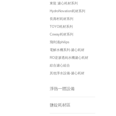
東龍 濾心耗材系列
HydroNovation耗材系列
長壽村耗材系列
TOYO耗材系列
Coway耗材系列
飛利浦philips
電解水機系列-濾心耗材
RO逆滲透純水機濾心耗材
綜合濾心組合
其他淨水設備-濾心耗材
淨熱一體設備
鹽錠耗材區