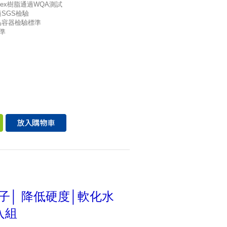
sinex樹脂通過WQA測試
SGS檢驗
品容器檢驗標準
準
離子│ 降低硬度│軟化水
入組