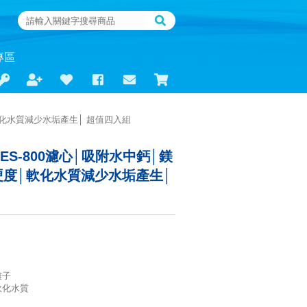
專區
軟化水質減少水垢產生│ 超值四入組
ES-800濾心│吸附水中鈣│鎂
硬度│軟化水質減少水垢產生│
離子
軟化水質