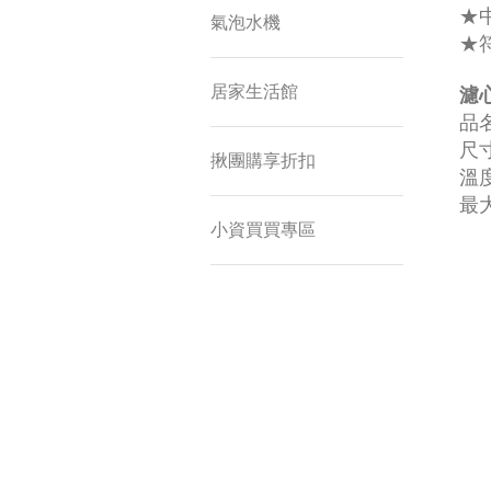
★
氣泡水機
★
居家生活館
濾心
品名
尺寸
揪團購享折扣
溫度
最大
小資買買專區