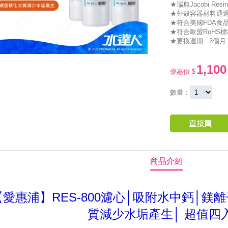
★瑞典Jacobi Re
★外殼容器材料通過
★符合美國FDA食
★符合歐盟RoHS標
★更換週期 : 3個月
1,100
優惠價 $
數量：
商品介紹
【愛惠浦】RES-800濾心│吸附水中鈣│鎂
質減少水垢產生│ 超值四