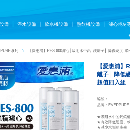
設備
淨水設備
飲水機設備
熱飲機設備
濾心耗材
PURE系列
【愛惠浦】RES-800濾心│吸附水中鈣│鎂離子│ 降低硬度│
【愛惠浦】R
離子│ 降低
超值四入組
編號
：
-
品牌
：EVERPURE
★吸附水中的鈣鎂
★有效降低硬度、
★減少水垢的產生