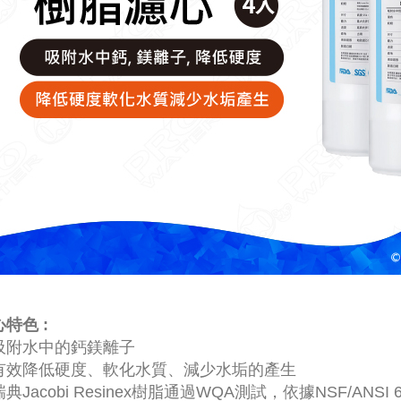
特色 :
吸附水中的鈣鎂離子
有效降低硬度、軟化水質、減少水垢的產生
典Jacobi Resinex樹脂通過WQA測試，依據NSF/ANSI 